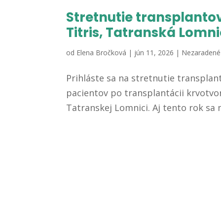
Stretnutie transplantov
Titris, Tatranská Lomn
od
Elena Bročková
|
jún 11, 2026
|
Nezaradené
Prihláste sa na stretnutie transpla
pacientov po transplantácii krvotvo
Tatranskej Lomnici. Aj tento rok sa 