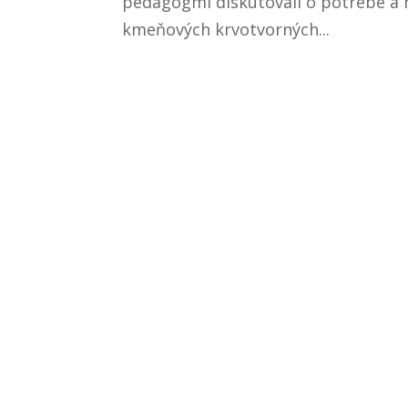
pedagógmi diskutovali o potrebe a 
kmeňových krvotvorných...