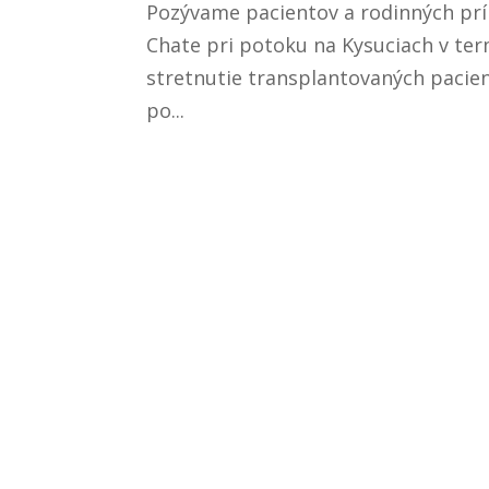
Pozývame pacientov a rodinných príb
Chate pri potoku na Kysuciach v term
stretnutie transplantovaných pacien
po...