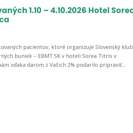
aných 1.10 – 4.10.2026 Hotel Sore
ica
ntovaných pacientov, ktoré organizuje Slovenský klu
rných buniek – EBMT.SK v hoteli Sorea Titris v
nám vďaka darom z Vašich 2% podarilo pripraviť...