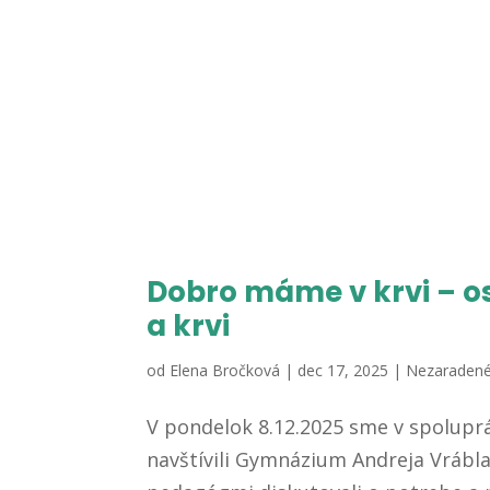
Dobro máme v krvi – o
a krvi
od
Elena Bročková
|
dec 17, 2025
|
Nezaraden
V pondelok 8.12.2025 sme v spolupr
navštívili Gymnázium Andreja Vrábla