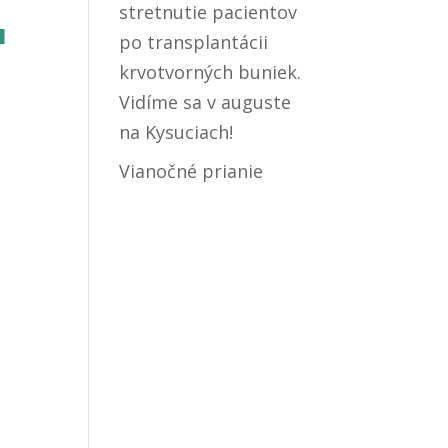
stretnutie pacientov
a
po transplantácii
krvotvorných buniek.
Vidíme sa v auguste
na Kysuciach!
b
Vianočné prianie