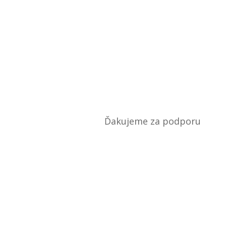
SK83 7500 0000 0040 1120 3856
Ďakujeme za podporu